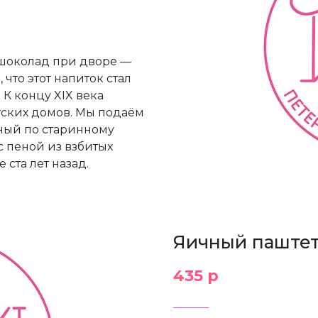
 шоколад при дворе —
что этот напиток стал
К концу XIX века
гских домов. Мы подаём
нный по старинному
с пеной из взбитых
 ста лет назад.
Яичный паште
435 р