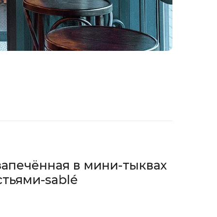
запечённая в мини-тыквах
стьями-sablé