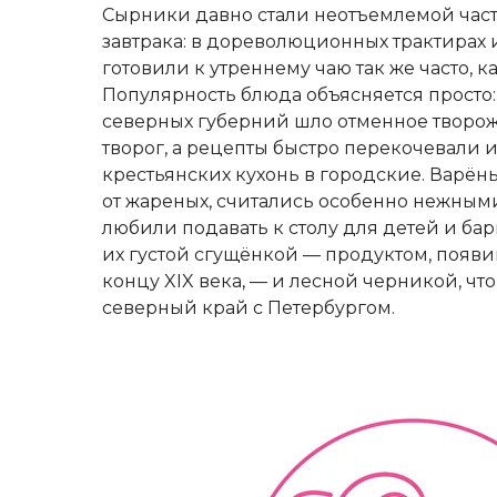
Сырники давно стали неотъемлемой част
завтрака: в дореволюционных трактирах 
готовили к утреннему чаю так же часто, 
Популярность блюда объясняется просто:
северных губерний шло отменное творо
творог, а рецепты быстро перекочевали 
крестьянских кухонь в городские. Варён
от жареных, считались особенно нежным
любили подавать к столу для детей и б
их густой сгущёнкой — продуктом, появ
концу XIX века, — и лесной черникой, чт
северный край с Петербургом.