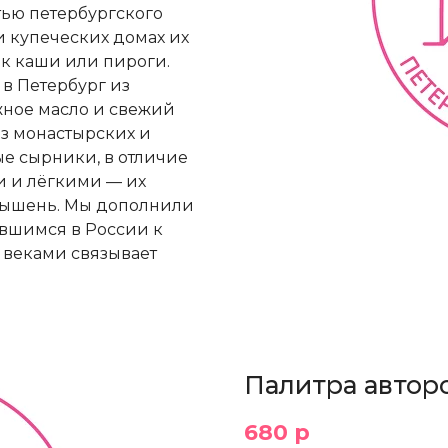
ью петербургского
и купеческих домах их
как каши или пироги.
 в Петербург из
жное масло и свежий
из монастырских и
ые сырники, в отличие
и и лёгкими — их
арышень. Мы дополнили
ившимся в России к
о веками связывает
Палитра автор
680 р