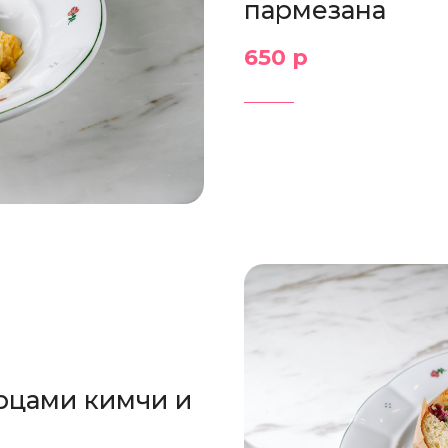
пармезана
650 р
рцами кимчи и