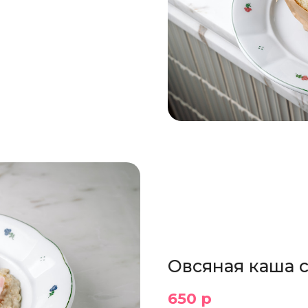
Овсяная каша 
650 р