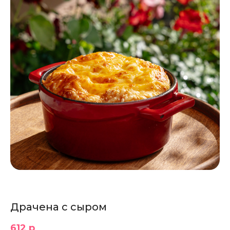
Драчена с сыром
612 р