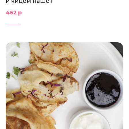
и яйцом пашот
462 р